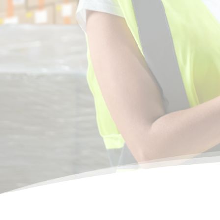
nou
t