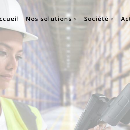
ccueil
Nos solutions
Société
Ac
S MOBILES CONNECTÉES À 
ESTION EN TEMPS RÉEL DES
ES ET DE PRODUCTION SUR 
ôts et d’ateliers avec nos solutions et technologies
sur mesure :
on à vos expéditions, en passant par les inventaires et