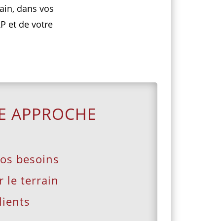
rain, dans vos
RP et de votre
E APPROCHE
vos besoins
 le terrain
lients