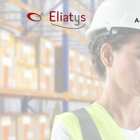
A
SOLUTION
POUR UNE G
LOGISTIQU
Optimisez votre gestion d’entrep
de la récepti