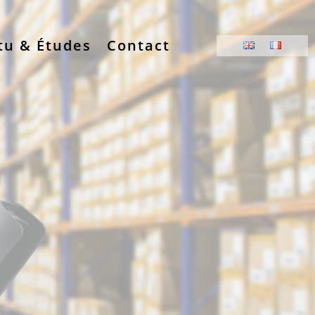
tu & Études
Contact
VOTRE ERP
 OPÉRATIONS
LE TERRAIN
 mobiles standards ou développées
 l’étiquetage,